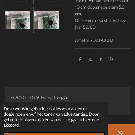
25cm . Hoogte voor de stam
10 cm doorsnede stam 5.5
cm.
Dit is een mooi stuk vintage.
Jaar 50/60.
Artielnr 2023-0082
D
D
S
D
e
e
h
e
l
e
a
l
e
l
r
e
n
e
n
© 2020 - 2026 Every-Things.nl
Powered by
JouwWeb
Deze website gebruikt cookies voor analyse-
doeleinden en/of het tonen van advertenties. Door
gebruik te blijven maken van de site gaat u hiermee
akkoord.