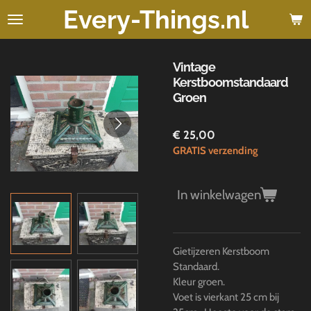
Every-Things.nl
Ga
direct
naar
de
Vintage
hoofdinhoud
Kerstboomstandaard
Groen
€ 25,00
GRATIS verzending
In winkelwagen
Gietijzeren Kerstboom
Standaard.
Kleur groen.
Voet is vierkant 25 cm bij