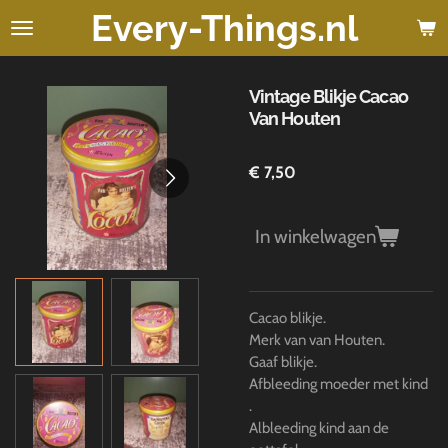
Every-Things.nl
Ga
direct
naar
de
Vintage Blikje Cacao
hoofdinhoud
Van Houten
€ 7,50
In winkelwagen
Cacao blikje.
Merk van van Houten.
Gaaf blikje.
Afbleeding moeder met kind
.
Albleeding kind aan de