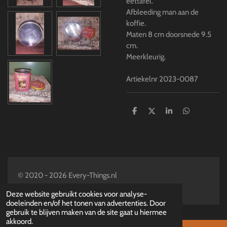
eettafel.
Afbleeding man aan de
koffie.
Maten 8 cm doorsnede 9.5
cm.
Meerkleurig.
Artiekelnr 2023-0087
D
D
S
D
e
e
h
e
l
e
a
l
e
l
r
e
n
e
n
© 2020 - 2026 Every-Things.nl
Powered by
JouwWeb
Deze website gebruikt cookies voor analyse-
doeleinden en/of het tonen van advertenties. Door
gebruik te blijven maken van de site gaat u hiermee
akkoord.