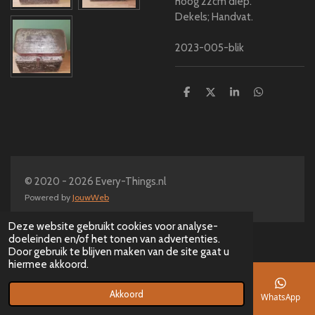
hoog 22cm diep.
Dekels; Handvat.
2023-005-blik
D
D
S
D
e
e
h
e
l
e
a
l
e
l
r
e
n
e
n
© 2020 - 2026 Every-Things.nl
Powered by
JouwWeb
Deze website gebruikt cookies voor analyse-
doeleinden en/of het tonen van advertenties.
Door gebruik te blijven maken van de site gaat u
hiermee akkoord.
Akkoord
E-mailadres
Telefoonnummer
Kaart
Facebook
WhatsApp