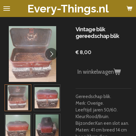
Every-Things.nl
Ga
direct
naar
de
Vintage blik
hoofdinhoud
gereedschap blik
€ 8,00
In winkelwagen
Gereedschap blik.
Merk: Overige.
Leeftijd: jaren 50/60.
Kleur:Rood/Bruin.
Bijzonder:Kan een slot aan.
Maten: 41 cm breed 14 cm