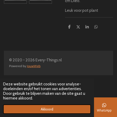
cm Dieo.
Leuk voor pot plant
D
D
S
D
e
e
h
e
l
e
a
l
e
l
r
e
n
e
n
© 2020 - 2026 Every-Things.nl
Powered by
JouwWeb
Deze website gebruikt cookies voor analyse-
doeleinden en/of het tonen van advertenties.
Door gebruik te blijven maken van de site gaat u
hiermee akkoord.
Akkoord
E-mailadres
Telefoonnummer
Kaart
Facebook
WhatsApp