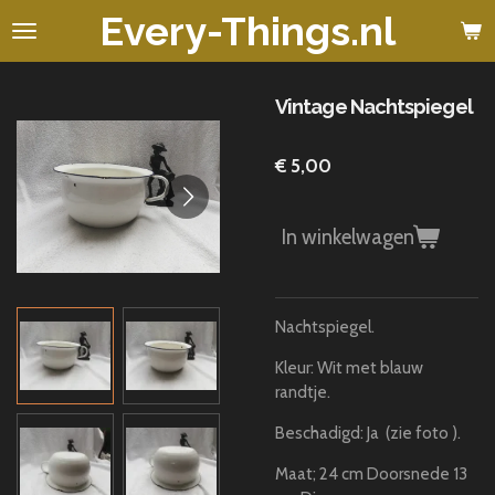
Every-Things.nl
Ga
direct
naar
de
Vintage Nachtspiegel
hoofdinhoud
€ 5,00
In winkelwagen
Nachtspiegel.
Kleur: Wit met blauw
randtje.
Beschadigd: Ja (zie foto ).
Maat; 24 cm Doorsnede 13