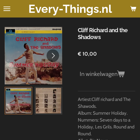
Every-Things.nl
Ga
direct
naar
de
Cliff Richard and the
hoofdinhoud
Shadows
€ 10,00
In winkelwagen
Artiest:Cliff richard and The
Shawods.
Album: Summer Holiday.
Nummers: Seven days to a
Holiday, Les Grils. Round and
Round.