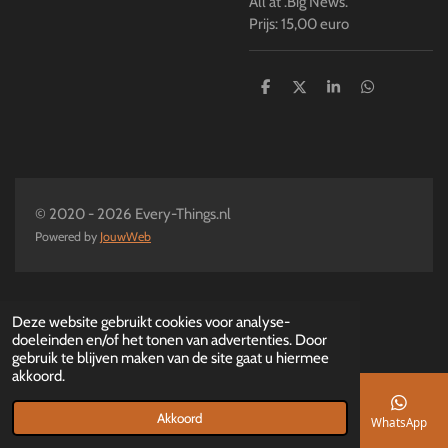
All at .Big News.
Prijs: 15,00 euro
D
D
S
D
e
e
h
e
l
e
a
l
e
l
r
e
n
e
n
© 2020 - 2026 Every-Things.nl
Powered by
JouwWeb
Deze website gebruikt cookies voor analyse-
doeleinden en/of het tonen van advertenties. Door
gebruik te blijven maken van de site gaat u hiermee
akkoord.
Akkoord
E-mailadres
Telefoonnummer
Kaart
Facebook
WhatsApp