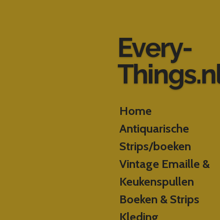
Ga
direct
naar
Every-
de
hoofdinhoud
Things.n
Home
Antiquarische
Strips/boeken
Vintage Emaille &
Keukenspullen
Boeken & Strips
Kleding