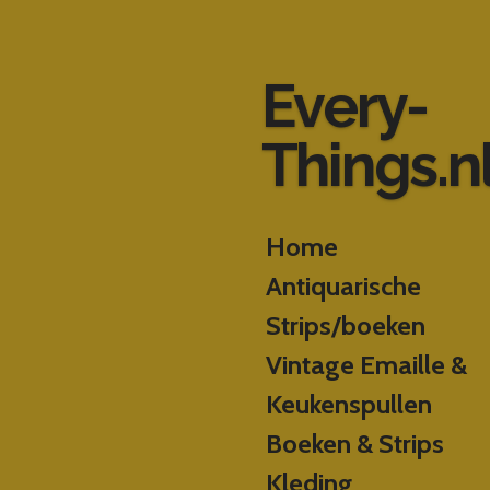
Ga
direct
naar
Every-
de
hoofdinhoud
Things.n
Home
Antiquarische
Strips/boeken
Vintage Emaille &
Keukenspullen
Boeken & Strips
Kleding