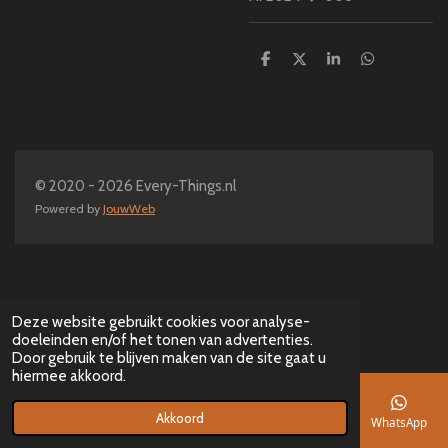
D
D
S
D
e
e
h
e
l
e
a
l
e
l
r
e
n
e
n
© 2020 - 2026 Every-Things.nl
Powered by
JouwWeb
Deze website gebruikt cookies voor analyse-
doeleinden en/of het tonen van advertenties.
Door gebruik te blijven maken van de site gaat u
hiermee akkoord.
Akkoord
E-mailadres
Telefoonnummer
Kaart
Facebook
WhatsApp