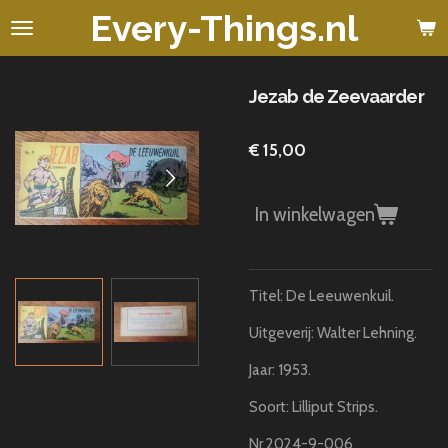
Every-Things.nl
Ga
direct
naar
de
Jezab de Zeevaarder
hoofdinhoud
€ 15,00
In winkelwagen
Titel: De Leeuwenkuil.
Uitgeverij: Walter Lehning.
Jaar: 1953.
Soort: Lilliput Strips.
Nr 2024-9-006