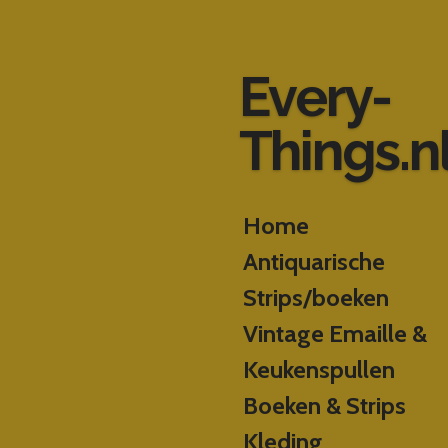
Ga
direct
naar
Every-
de
hoofdinhoud
Things.n
Home
Antiquarische
Strips/boeken
Vintage Emaille &
Keukenspullen
Boeken & Strips
Kleding