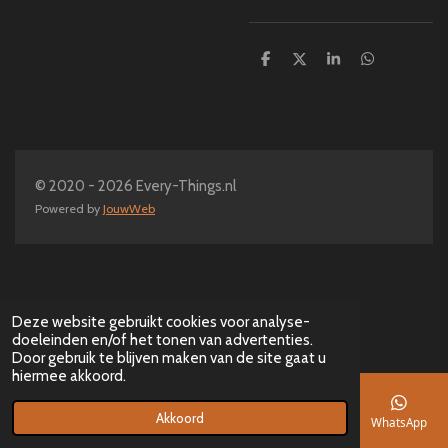
D
D
S
D
e
e
h
e
l
e
a
l
e
l
r
e
n
e
n
© 2020 - 2026 Every-Things.nl
Powered by
JouwWeb
Deze website gebruikt cookies voor analyse-
doeleinden en/of het tonen van advertenties.
Door gebruik te blijven maken van de site gaat u
hiermee akkoord.
Akkoord
E-mailadres
Telefoonnummer
Kaart
Facebook
WhatsApp