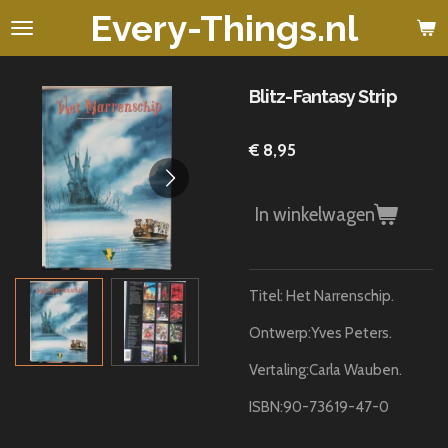
Every-Things.nl
Ga
direct
naar
de
Blitz-Fantasy Strip
hoofdinhoud
€ 8,95
In winkelwagen
Titel: Het Narrenschip.
Ontwerp:Yves Peters.
Vertaling:Carla Wauben.
ISBN:90-73619-47-0