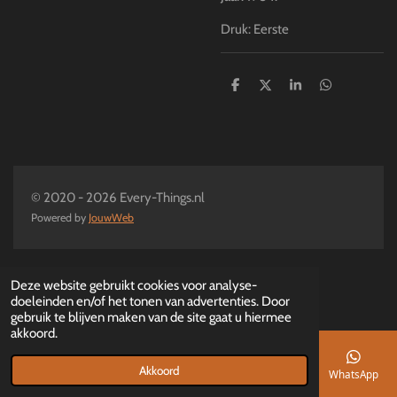
Druk: Eerste
D
D
S
D
e
e
h
e
l
e
a
l
e
l
r
e
n
e
n
© 2020 - 2026 Every-Things.nl
Powered by
JouwWeb
Deze website gebruikt cookies voor analyse-
doeleinden en/of het tonen van advertenties. Door
gebruik te blijven maken van de site gaat u hiermee
akkoord.
Akkoord
E-mailadres
Telefoonnummer
Kaart
Facebook
WhatsApp