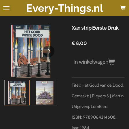
Every-Things.nl
Ga
direct
naar
de
Xan strip Eerste Druk
hoofdinhoud
€ 8,00
In winkelwagen
Titel: Het Goud van de Dood.
Gemaakt: J.Pleyers & J.Martin.
Uitgeverij: LomBard.
ISBN: 9789064214608.
Jaar: 1984.