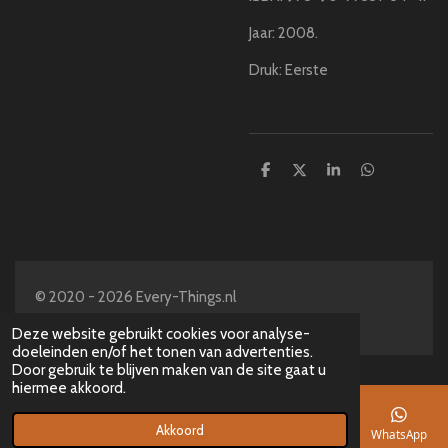
Jaar: 2008.
Druk: Eerste
D
D
S
D
e
e
h
e
l
e
a
l
e
l
r
e
n
e
n
© 2020 - 2026 Every-Things.nl
Powered by
JouwWeb
Deze website gebruikt cookies voor analyse-
doeleinden en/of het tonen van advertenties.
Door gebruik te blijven maken van de site gaat u
hiermee akkoord.
Akkoord
E-mailadres
Telefoonnummer
Kaart
Facebook
WhatsApp