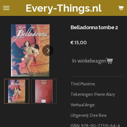
Every-Things.nl
Ga
direct
naar
de
Belladonna tombe 2
hoofdinhoud
€ 15,00
In winkelwagen
Titel:Maxime.
Tekeningen: Pierre Alary
Verhaal:Ange.
Uitgeverij: Dee Bee.
ISBN: 978-90-77331-64-4.