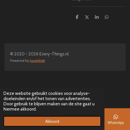
D
D
S
D
e
e
h
e
l
e
a
l
e
l
r
e
n
e
n
© 2020 - 2026 Every-Things.nl
Powered by
JouwWeb
Deze website gebruikt cookies voor analyse-
doeleinden en/of het tonen van advertenties.
Door gebruik te blijven maken van de site gaat u
hiermee akkoord.
Akkoord
E-mailadres
Telefoonnummer
Kaart
Facebook
WhatsApp