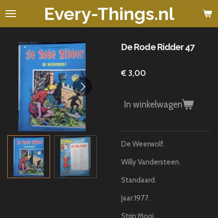
Every-Things.nl
Ga
direct
naar
de
De Rode Ridder 47
hoofdinhoud
€ 3,00
In winkelwagen
De Weerwolf.
Willy Vandersteen.
Standaard.
Jaar:1977.
Strip:Mooi