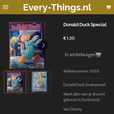
Every-Things.nl
Ga
direct
naar
de
Donald Duck Special
hoofdinhoud
€ 1,50
In winkelwagen
Artikelnummer:
0003
Donald Duck Snukspecial.
Want alles wat je droomt
gebeurt in Duckstand.
Van Disney.