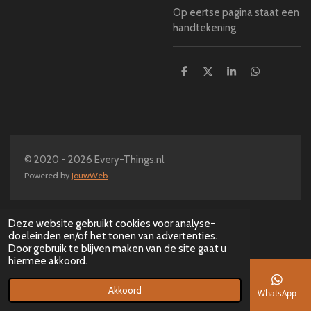
Op eertse pagina staat een
handtekening.
D
D
S
D
e
e
h
e
l
e
a
l
e
l
r
e
n
e
n
© 2020 - 2026 Every-Things.nl
Powered by
JouwWeb
Deze website gebruikt cookies voor analyse-
doeleinden en/of het tonen van advertenties.
Door gebruik te blijven maken van de site gaat u
hiermee akkoord.
Akkoord
E-mailadres
Telefoonnummer
Kaart
Facebook
WhatsApp