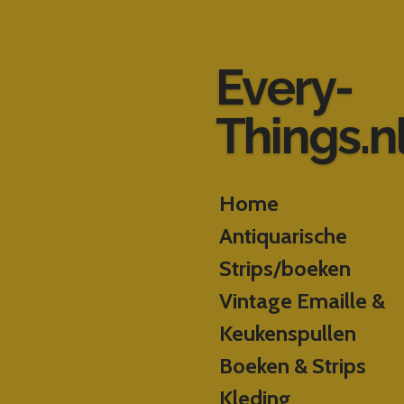
Ga
direct
naar
Every-
de
hoofdinhoud
Things.n
Home
Antiquarische
Strips/boeken
Vintage Emaille &
Keukenspullen
Boeken & Strips
Kleding