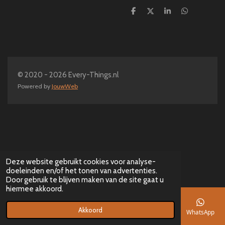
D
D
S
D
e
e
h
e
l
e
a
l
e
l
r
e
n
e
n
© 2020 - 2026 Every-Things.nl
Powered by
JouwWeb
Deze website gebruikt cookies voor analyse-
doeleinden en/of het tonen van advertenties.
Door gebruik te blijven maken van de site gaat u
hiermee akkoord.
Akkoord
E-mailadres
Telefoonnummer
Kaart
Facebook
WhatsApp