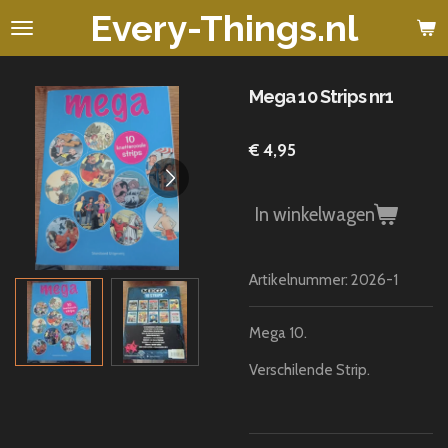
Every-Things.nl
Ga
direct
naar
de
Mega 10 Strips nr1
hoofdinhoud
€ 4,95
In winkelwagen
Artikelnummer:
2026-1
Mega 10.
Verschilende Strip.