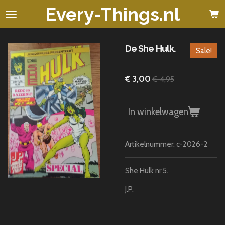
Every-Things.nl
Ga
direct
naar
de
De She Hulk.
Sale!
hoofdinhoud
€ 3,00
€ 4,95
In winkelwagen
Artikelnummer:
c-2026-2
She Hulk nr 5.
J.P.