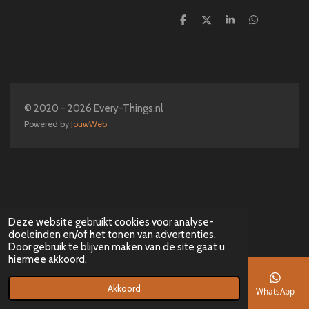
D
D
S
D
e
e
h
e
l
e
a
l
e
l
r
e
n
e
n
© 2020 - 2026 Every-Things.nl
Powered by
JouwWeb
Deze website gebruikt cookies voor analyse-
doeleinden en/of het tonen van advertenties.
Door gebruik te blijven maken van de site gaat u
hiermee akkoord.
Akkoord
E-mailadres
Telefoonnummer
Kaart
Facebook
WhatsApp