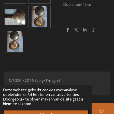
Doorsnede 15 cm
D
D
S
D
e
e
h
e
l
e
a
l
e
l
r
e
n
e
n
© 2020 - 2026 Every-Things.nl
Powered by
JouwWeb
Deze website gebruikt cookies voor analyse-
doeleinden en/of het tonen van advertenties.
Door gebruik te blijven maken van de site gaat u
hiermee akkoord.