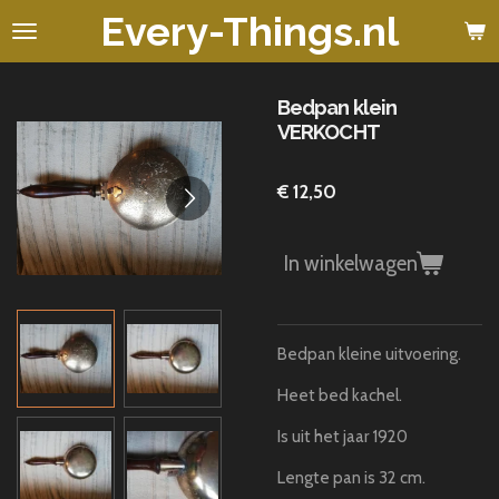
Every-Things.nl
Ga
direct
naar
de
Bedpan klein
hoofdinhoud
VERKOCHT
€ 12,50
In winkelwagen
Bedpan kleine uitvoering.
Heet bed kachel.
Is uit het jaar 1920
Lengte pan is 32 cm.