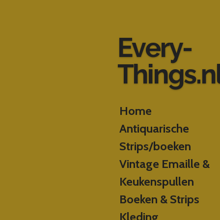
Ga
direct
naar
Every-
de
hoofdinhoud
Things.n
Home
Antiquarische
Strips/boeken
Vintage Emaille &
Keukenspullen
Boeken & Strips
Kleding