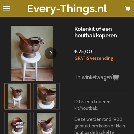
Every-Things.nl
Ga
direct
naar
de
Kolenkit of een
hoofdinhoud
houtbak koperen
€ 25,00
GRATIS verzending
In winkelwagen
Dit is een koperen
kit/houtbak.
Deze werden rond 1900
gebruikt om kolen of klein
hout bij de kachel te