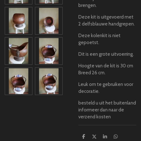
brengen.
Deze kit is uitgevoerd met
2 delfsblauwe handgrepen.
Deze kolenkit is niet
gepoetst.
Dit is een grote uitvoerring.
Hoogte van de kit is 30 cm
Breed 26 cm.
Leuk om te gebruiken voor
decoratie.
besteld u uit het buitenland
informeer dan naar de
verzend kosten
D
D
S
D