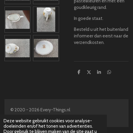
pastelkleuren en met een
goudkleurig rand.
In goede staat.
Besteld u uit het buitenland
informeer dan eerst naar de
verzendkosten.
D
D
S
D
e
e
h
e
l
e
a
l
e
l
r
e
n
e
n
© 2020 - 2026 Every-Things.nl
Powered by
JouwWeb
Deze website gebruikt cookies voor analyse-
doeleinden en/of het tonen van advertenties.
Door gebruik te blijven maken van de site gaat u