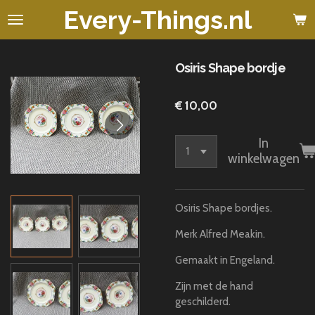
Every-Things.nl
Ga
direct
naar
de
Osiris Shape bordje
hoofdinhoud
€ 10,00
In
winkelwagen
Osiris Shape bordjes.
Merk Alfred Meakin.
Gemaakt in Engeland.
Zijn met de hand
geschilderd.