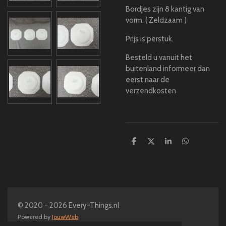
Bordjes zijn 8 kantig van
vorm. ( Zeldzaam )
Prijs is perstuk.
Besteld u vanuit het
buitenland informeer dan
eerst naar de
verzendkosten
D
D
S
D
e
e
h
e
l
e
a
l
e
l
r
e
n
e
n
© 2020 - 2026 Every-Things.nl
Powered by
JouwWeb