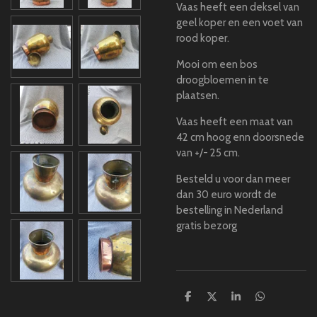
Vaas heeft een deksel van
geel koper en een voet van
rood koper.
Mooi om een bos
droogbloemen in te
plaatsen.
Vaas heeft een maat van
42 cm hoog enn doorsnede
van +/- 25 cm.
Besteld u voor dan meer
dan 30 euro wordt de
bestelling in Nederland
gratis bezorg
D
D
S
D
e
e
h
e