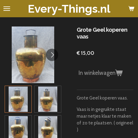
Every-Things.nl
Ga
direct
naar
de
Grote Geel koperen
hoofdinhoud
vaas
€ 15,00
In winkelwagen
Grote Geel koperen vaas.
Vaas is in gegruikte staat
maar netjes klaar te maken
of zo te plaatsen. ( origineel
)