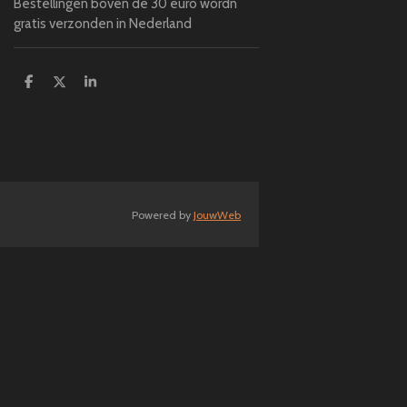
Bestellingen boven de 30 euro wordn
gratis verzonden in Nederland
D
D
S
e
e
h
l
e
a
e
l
r
n
e
Powered by
JouwWeb