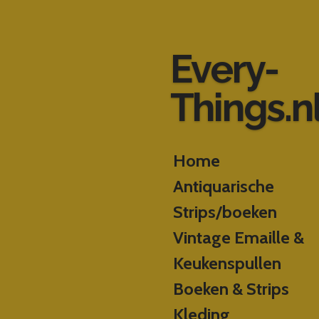
Ga
direct
naar
Every-
de
hoofdinhoud
Things.n
Home
Antiquarische
Strips/boeken
Vintage Emaille &
Keukenspullen
Boeken & Strips
Kleding