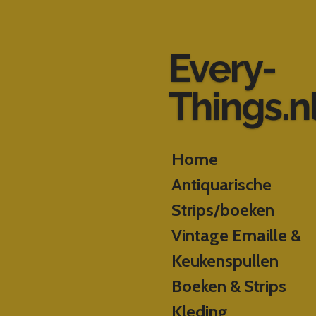
Ga
direct
naar
Every-
de
hoofdinhoud
Things.n
Home
Antiquarische
Strips/boeken
Vintage Emaille &
Keukenspullen
Boeken & Strips
Kleding