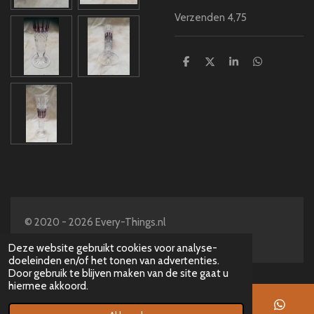
Verzenden 4,75
D
D
S
D
e
e
h
e
l
e
a
l
e
l
r
e
n
e
n
© 2020 - 2026 Every-Things.nl
Powered by
JouwWeb
Deze website gebruikt cookies voor analyse-
doeleinden en/of het tonen van advertenties.
Door gebruik te blijven maken van de site gaat u
hiermee akkoord.