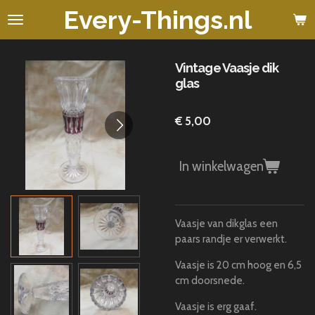
Every-Things.nl
Ga
direct
naar
de
Vintage Vaasje dik
hoofdinhoud
glas
€ 5,00
In winkelwagen
Vaasje van dikglas een
paars randje er verwerkt.
Vaasje is 20 cm hoog en 6,5
cm doorsnede.
Vaasje is erg gaaf.