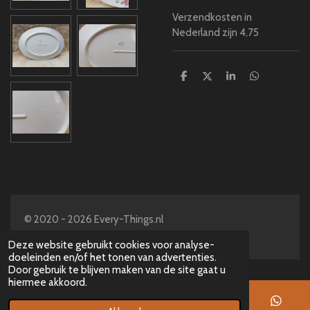
Verzendkosten in
Nederland zijn 4,75
D
D
S
D
e
e
h
e
l
e
a
l
e
l
r
e
n
e
n
© 2020 - 2026 Every-Things.nl
Powered by
JouwWeb
Deze website gebruikt cookies voor analyse-
doeleinden en/of het tonen van advertenties.
Door gebruik te blijven maken van de site gaat u
hiermee akkoord.