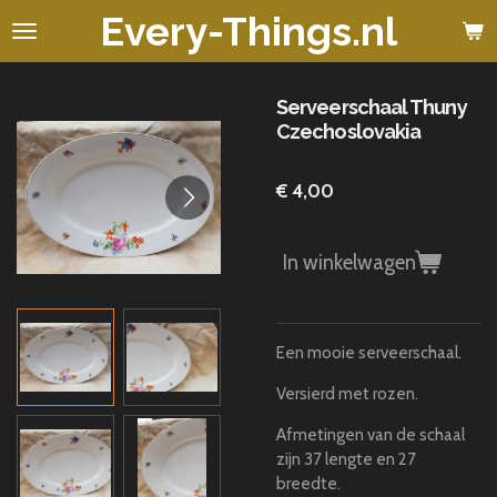
Every-Things.nl
Ga
direct
naar
de
Serveerschaal Thuny
hoofdinhoud
Czechoslovakia
€ 4,00
In winkelwagen
Een mooie serveerschaal.
Versierd met rozen.
Afmetingen van de schaal
zijn 37 lengte en 27
breedte.