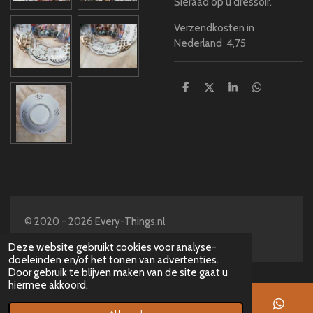
Sieraad op u d
ressoir.
Verzendkosten in
Nederland 4,75
D
D
S
D
e
e
h
e
l
e
a
l
e
l
r
e
n
e
n
© 2020 - 2026 Every-Things.nl
Powered by
JouwWeb
Deze website gebruikt cookies voor analyse-
doeleinden en/of het tonen van advertenties.
Door gebruik te blijven maken van de site gaat u
hiermee akkoord.