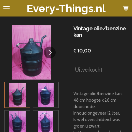
Every-Things.nl
Ga
direct
naar
de
Vintage olie/benzine
hoofdinhoud
kan
€ 10,00
Uitverkocht
Vintage olie/benzine kan.
48 cm hoogte x 26 cm
doorsnede.
Inhoud ongeveer 12 liter.
Is wel overschilderd. was
groen u zwart.