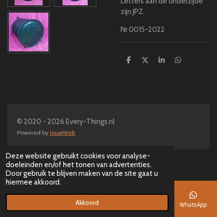
Letters aan de onderzijde
zijn JPZ.
Nr 0015-2022
D
D
S
D
e
e
h
e
l
e
a
l
e
l
r
e
n
e
n
© 2020 - 2026 Every-Things.nl
Powered by
JouwWeb
Deze website gebruikt cookies voor analyse-
doeleinden en/of het tonen van advertenties.
Door gebruik te blijven maken van de site gaat u
hiermee akkoord.
Akkoord
E-mailadres
Telefoonnummer
Kaart
Facebook
WhatsApp