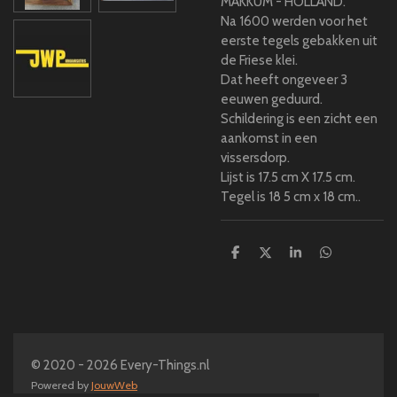
MAKKUM - HOLLAND.
Na 1600 werden voor het
eerste tegels gebakken uit
de Friese klei.
Dat heeft ongeveer 3
eeuwen geduurd.
Schildering is een zicht een
aankomst in een
vissersdorp.
Lijst is 17.5 cm X 17.5 cm.
Tegel is 18 5 cm x 18 cm..
D
D
S
D
e
e
h
e
l
e
a
l
e
l
r
e
n
e
n
© 2020 - 2026 Every-Things.nl
Powered by
JouwWeb