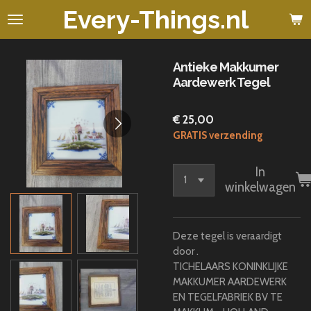
Every-Things.nl
Ga
direct
naar
de
Antieke Makkumer
hoofdinhoud
Aardewerk Tegel
€ 25,00
GRATIS verzending
In
winkelwagen
Deze tegel is veraardigt
door .
TICHELAARS KONINKLIJKE
MAKKUMER AARDEWERK
EN TEGELFABRIEK BV TE