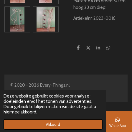
Maten: 64 cm breed 30 cm
hoog 23 cm diep:
Artiekelnr: 2023-0016
D
D
S
D
e
e
h
e
l
e
a
l
e
l
r
e
n
e
n
© 2020 - 2026 Every-Things.nl
Powered by
JouwWeb
Deze website gebruikt cookies voor analyse-
doeleinden en/of het tonen van advertenties.
Door gebruik te blijven maken van de site gaat u
hiermee akkoord.
Akkoord
E-mailadres
Telefoonnummer
Kaart
Facebook
WhatsApp