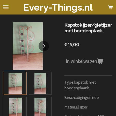
Every-Things.nl
Ga
direct
naar
de
Kapstok ijzer/gietijzer
hoofdinhoud
met hoedenplank
€ 15,00
In winkelwagen
Type:kapstok met
hoedenplaank.
Beschadigingen:nee
Matiriaal: IJzer